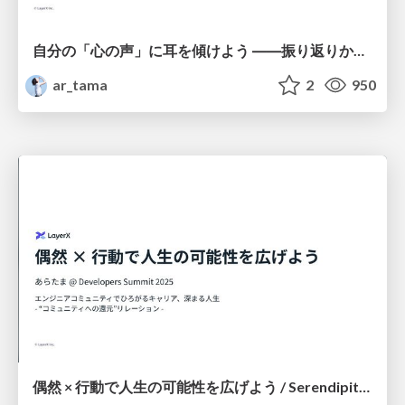
自分の「心の声」に耳を傾けよう ――振り返りから始める、キャリアの可能性の広げ方 / Listen to Your Inner Voice: Unlocking Your Career Potential Through Reflection
ar_tama
2
950
偶然 × 行動で人生の可能性を広げよう / Serendipity × Action: Discover Your Possibilities