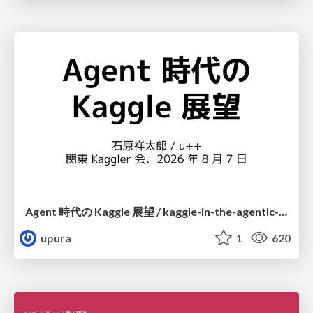
Agent 時代の Kaggle 展望 / kaggle-in-the-agentic-era
upura
1
620