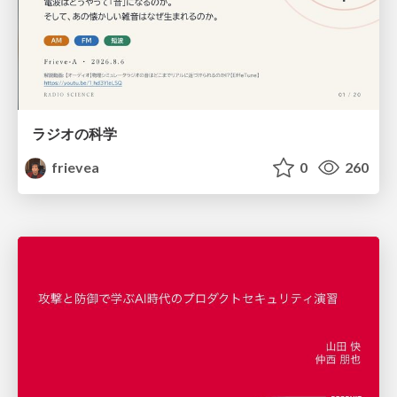
ラジオの科学
frievea
0
260