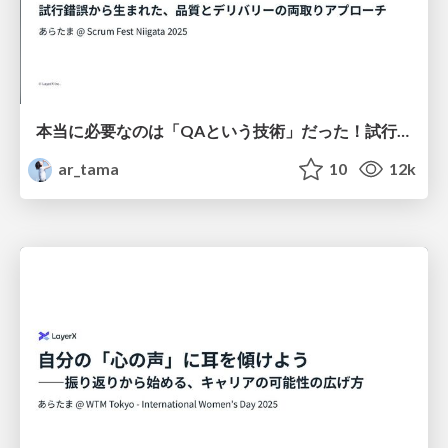
本当に必要なのは「QAという技術」だった！試行錯誤から生まれた、品質とデリバリーの両取りアプローチ / Turns Out, "QA as a Discipline" Was the Key!
ar_tama
10
12k