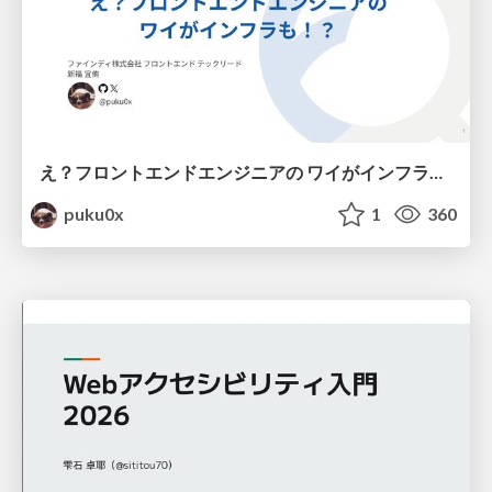
え？フロントエンドエンジニアの ワイがインフラも！？
puku0x
1
360