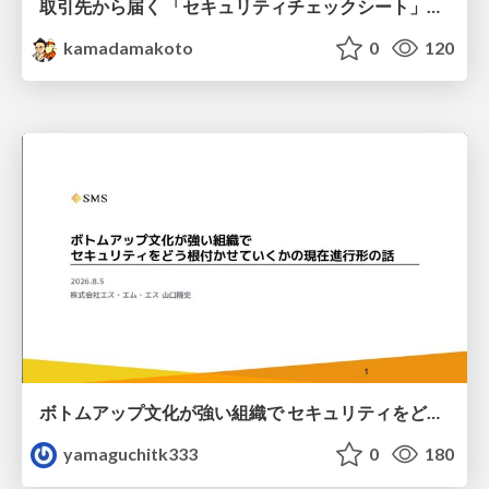
取引先から届く 「セキュリティチェックシート」の読み解き方
kamadamakoto
0
120
ボトムアップ文化が強い組織で セキュリティをどう根付かせていくかの現在進行形の話 / Making Security Stick in a Bottom-Up Organization
yamaguchitk333
0
180