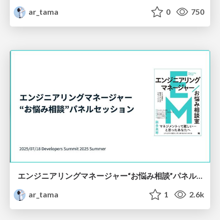
ar_tama
0
750
エンジニアリングマネージャー“お悩み相談”パネルセッション
ar_tama
1
2.6k