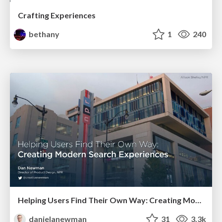
Crafting Experiences
bethany
1
240
Helping Users Find Their Own Way: Creating Modern Search Experiences
danielanewman
31
3.3k