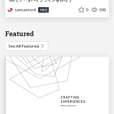
sansantech
0
330
PRO
Featured
See All Featured