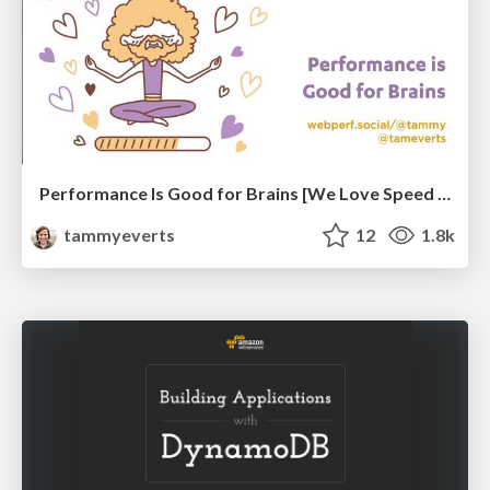
Performance Is Good for Brains [We Love Speed 2024]
tammyeverts
12
1.8k