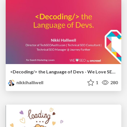
<Decoding/> the Language of Devs - We Love SEO 2024
nikkihalliwell
1
280