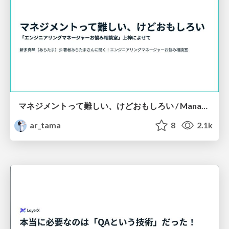
マネジメントって難しい、けどおもしろい / Management is tough, but fun! #em_findy
ar_tama
8
2.1k