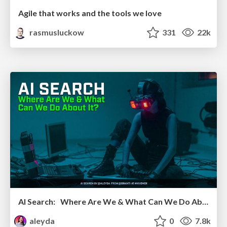
Agile that works and the tools we love
rasmusluckow
331
22k
AI Search: Where Are We & What Can We Do About It?
aleyda
0
7.8k