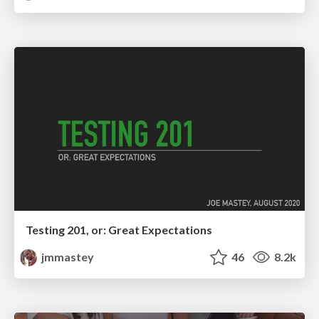
Testing 201, or: Great Expectations
jmmastey
46
8.2k