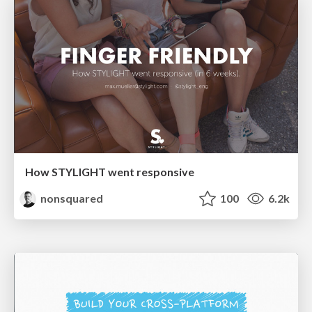
How STYLIGHT went responsive
nonsquared
100
6.2k