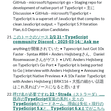
GitHub - microsoft/typescript-go ◦ Staging repo for
development of native port of TypeScript ◦ 主に
Discussion • GitHub - microsoft/TypeScript ◦
TypeScript is a superset of JavaScript that compiles to
clean JavaScript output. ◦ TypeScript 5.9 Iteration
Plan, 6.0 Deprecation Candidates
このトークのソース 2/2 21 • TypeScript
community Discord ◦ 2025-03-14にAsk me
anythingが開催されていた • Typescript Just Got 10x
Faster - Syntax #884 ◦ Anders Hejlsbergさん、Daniel
Rosenwasserさんがゲスト • LIVE: Anders Hejlsberg
on TypeScript’s Go Port • TypeScript is being ported
to Go | interview with Anders Hejlsberg • Announcing
TypeScript Native Previews • A 10x Faster TypeScript
with Anders Hejlsberg | BRK116 ◦ 大抵の細かい話題
はこれ見ればソースになると思います
呼び名が必要ですね 22 • Strada（ストラーダ）……
既存のTypeScript実装の系列 ◦ 元々の
TypeScriptのコードネーム、理由は失伝 ◦ 現行の
TypeScript 5.xと、TypeScript 6.xまでがこちら