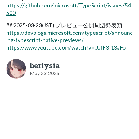
https://github.com/microsoft/TypeScript/issues/54
500
## 2025-03-23(JST) プレビュー公開周辺発表類
https://devblogs.microsoft.com/typescript/announc
ing-typescript-native-previews/
https://www.youtube.com/watch?v=UJfF3-13aFo
berlysia
May 23, 2025