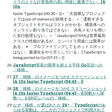
イラのような計算負荷の高い用途に最適でない」[A
10x
faster TypeScript (00:30～)] ◦ 「大規模なプロジェク
トではout-of-memoryが頻発する」 ◦ 「柔軟すぎる
オブジェクトモデルはコストがかかる、構造体への
インライン割り当てはできない、 共有メモリを用い
た並行処理もない」 ◦ 「JavaScriptのVMは世界最高
クラスの性能があるが、コンパイラ用途には限界が
ある」 • 「プロファイリングしてもホットスポット
はない。最適化をやり尽くしている」 [TypeScript is
being ported to Go (07:25～)]
JavaScript実装の限界を超える手段 Go言語への
「移植」
27 「移植」のイメージをつかむスクリーンショット
[A 10x faster TypeScript (04:45～)]
28 「移植」のイメージをつかむスクリーンショット
[A 10x faster TypeScript (04:45～)] 関数から関
数へ、1:1対応レベルの「移植」
なぜ「移植」が選ばれたか 29 • 「TypeScriptのあ
らゆる挙動は、どこかのプロジェクトで利用されて