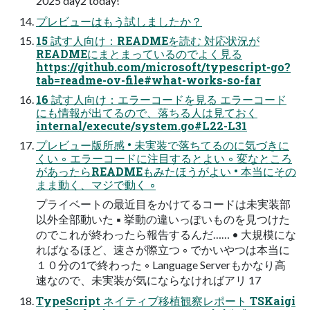
2025 day2 today!
プレビューはもう試しましたか？
15 試す人向け：READMEを読む 対応状況が
READMEにまとまっているのでよく見る
https://github.com/microsoft/typescript-go?
tab=readme-ov-file#what-works-so-far
16 試す人向け：エラーコードを見る エラーコード
にも情報が出てるので、落ちる人は見ておく
internal/execute/system.go#L22-L31
プレビュー版所感 • 未実装で落ちてるのに気づきに
くい ◦ エラーコードに注目するとよい ◦ 変なところ
があったらREADMEもみたほうがよい • 本当にその
まま動く、マジで動く ◦
プライベートの最近目をかけてるコードは未実装部
以外全部動いた ▪ 挙動の違いっぽいものを見つけた
のでこれが終わったら報告するんだ…… • 大規模にな
ればなるほど、速さが際立つ ◦ でかいやつは本当に
１０分の1で終わった ◦ Language Serverもかなり高
速なので、未実装が気にならなければアリ 17
TypeScript ネイティブ移植観察レポート TSKaigi