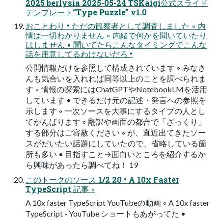
2025 berlysia 2025-05-24 TSKaigi公式スライド
テンプレート“Type Puzzle” v1.0
おことわり • ただの観察者として調査しました ◦ 内
情は一切わかりません ◦ 内緒で何かを聞いていたり
はしません ▪ 聞いてたらこんなタイミングでこんな
話を用意してるわけないだろ •
公開情報だけを参照して構成されています ◦ みなさ
んも気合いを入れれば同等以上のことを調べられま
す ◦ 情報の探索にはChatGPTやNotebookLMを活用
しています • できるだけ元の記述・発言への参照を
示します ◦ 一次ソースを大事にするタイプの人とし
てがんばります ◦ 翻訳や画面の都合で「ざっくり」
する部分はご容赦ください ◦ が、直近出てきたソー
スがだいたい話題にしていたので、省略している箇
所も多い • 目指すこと→面白いところを紹介するか
ら興味があったら調べてね！ 19
このトークのソース 1/2 20 • A 10x Faster
TypeScript 記事 ◦
A 10x faster TypeScript YouTubeの動画 ◦ A 10x faster
TypeScript - YouTube ショートもあがってた •