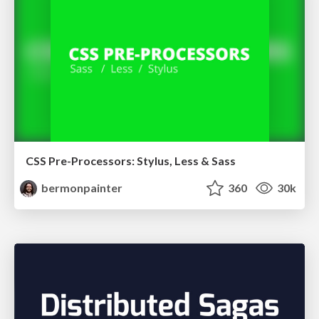
CSS Pre-Processors: Stylus, Less & Sass
bermonpainter
360
30k