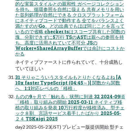
的な実装スタイルとの親和性 ガベージコレクション
を持ち、循環参照を自然に扱える 共有メモリを用い
た並列処理が自然にできる クロスプラットフォーム
にネイティブコードで動作する 全てをバランスよく
満たすのがGo。どの出典でもほぼ同じことを言って
いるので省略 checker.tsはスコープ共有した関数の
塊、分割できずに5万行 TSのASTは親への参照を持
ち、高度に活用されていて不可分 JSの
Worker+SharedArrayBufferでは余計にコストか
かる
ネイティブファーストに作られていて、十分成熟し
ていてほしい
31 そりゃこういうスタイルもとりたくなるよね [A
10x faster TypeScript (04:45～)] 関数から関数
へ、1:1対応レベルの「移植」
ものの9ヶ月で「触れる」状態に到達 32 2024-09頃
「移植」取り組みの開始 2025-03-11 ネイティブ移
植の取り組みを発表 10万行程度が移植済み、型チェ
ック８割、言語サービス着手したばかり 2025-05-
２４ TSKaigi 2025
day2 2025-05-23(JST) プレビュー版提供開始 型チェ