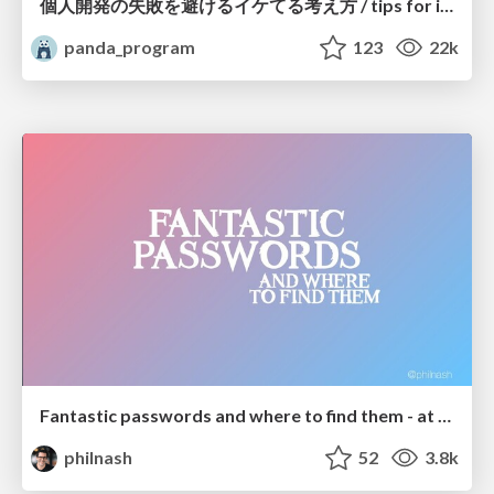
個人開発の失敗を避けるイケてる考え方 / tips for indie hackers
panda_program
123
22k
Fantastic passwords and where to find them - at NoRuKo
philnash
52
3.8k