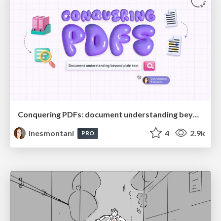
Conquering PDFs: document understanding beyond plain text
inesmontani
4
2.9k
PRO