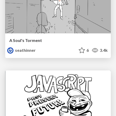
A Soul's Torment
seathinner
6
3.4k