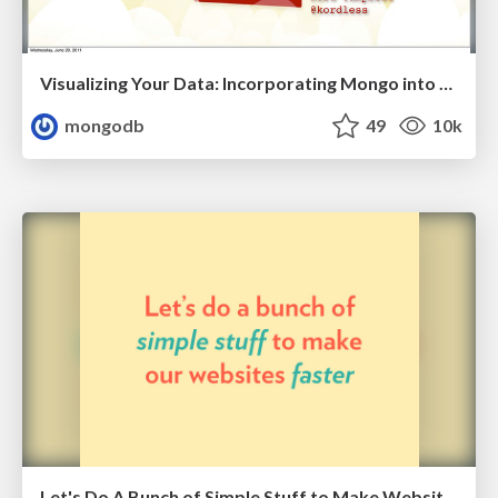
Visualizing Your Data: Incorporating Mongo into Loggly Infrastructure
mongodb
49
10k
Let's Do A Bunch of Simple Stuff to Make Websites Faster