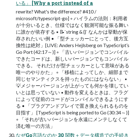
いる」 [Why a port instead of a
rewrite? What's the difference? #410 /
microsoft/typescript-go] ◦ ハイラムの法則：利用者
が十分いるとき、仕様ではなく観測可能な振る舞い
に誰かが依存する ▪ 📝`string & {}` なんかは挙動が保
存されたいい例 • 「型チェッカーにとって、後方互
換性は絶対」[LIVE: Anders Hejlsberg on TypeScript’s
Go Port (42:17～)] ◦ 「古いバージョンでコンパイル
できたコードは、新しいバージョンでもコンパイル
できる。 それだけが型チェッカーとして意味がある
唯一のやりかた」 ◦ 「移植によってしか、細部まで
同じセマンティクスを持ったものにはならない」 ▪
💡メジャーバージョンが上がっても何かを壊してい
いとは思っていない ▪ 動作を変えるときは、フラグ
によって従前のコードがコンパイルできるようにす
る • 「プラグアンドプレイで置き換えられるものを
目指す」 [TypeScript is being ported to Go (30:34～)]
◦ 「それが古いバージョンを永遠にメンテしなくて
済む唯一の方法」
なぜGo言語なのか 30 関数＋データ構造での手続き