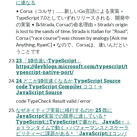
に連なる
• Corsa（コルサ）……新しいGo言語による実装 ◦
TypeScript 7.0としていずれリリースされる、開発中
の実装 • 📝Strada, Corsaの命名理由 ◦ Strada's origin
is lost to the sands of time. Strada is Italian for "Road",
Corsa ("race course") was chosen by analogy [Ask me
Anything, RyanC] ▪ なので、Corsaは、速いんだとい
うことです
23 「10倍速いTypeScript」
https://devblogs.microsoft.com/typescript/t
ypescript-native-port/
24 どこが10倍速くなるか TypeScript Source
code TypeScript Compiler ココ！→
JavaScript Source
code TypeCheck Result valid / error
なぜネイティブ実装に移行するのか 25 既に
JavaScript実装での限界に達している •
TypeScriptはTypeScriptで書かれ、JavaScｒｉ
ｐｔランタイムで動く ◦ パフォーマンスとスケーラ
ビリティーに課題がある • 「JavaScriptはコンパ