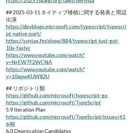
https://2025.tskaigi.org/talks/berlysia
## 2025-03-11 ネイティブ移植に関する発表と周辺
出演
https://devblogs.microsoft.com/typescript/typescri
pt-native-port/
https://syntax.fm/show/884/typescript-just-got-
10x-faster
https://www.youtube.com/watch?
v=NrEW7F2WCNA
https://www.youtube.com/watch?
v=10qowKUW82U
## リポジトリ類
https://github.com/microsoft/typescript-go
https://github.com/microsoft/TypeScript
5.9 Iteration Plan
https://github.com/microsoft/TypeScript/issues/61
648
6.0 Deprecation Candidates