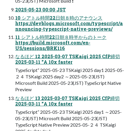
05-23(JST) Microsoft Build ❗
2025-05-23 00:00 JST
10 シアトル時間22日朝８時のアナウンス
https://devblogs.microsoft.com/typescript/a
nnouncing-typescript-native-previews/
11 シアトル時間22日朝８時半からのトーク
https://build.microsoft.com/en-
US/sessions/BRK116
なるほど 12 2025-03-07 TSKaigi 2025 CfP締切
2025-03-11 “A 10x faster
TypeScript” 2025-05-23 TSKaigi 2025 day1 2025-05-
２４ TSKaigi 2025 day2 ～2025-05-23(JST)
Microsoft Build 2025-05-23(JST) TypeScript Native
Preview
なるほど 13 2025-03-07 TSKaigi 2025 CfP締切
2025-03-11 “A 10x faster
TypeScript” 2025-05-23 TSKaigi 2025 day1 ～2025-
05-23(JST) Microsoft Build 2025-05-23(JST)
TypeScript Native Preview 2025-05-２４ TSKaigi