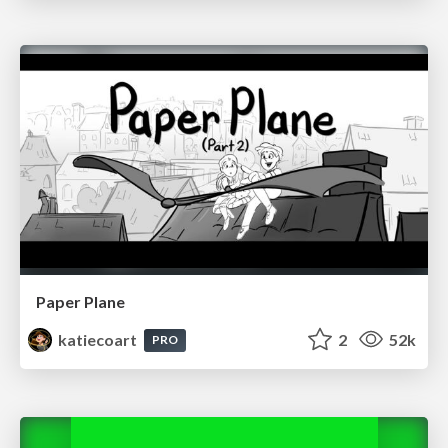
Paper Plane
katiecoart
2
52k
PRO