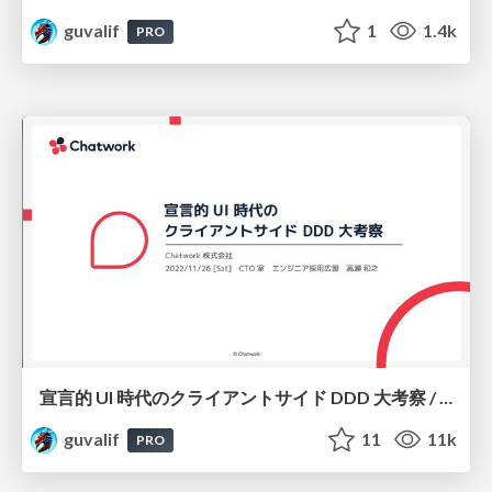
guvalif
1
1.4k
PRO
宣言的 UI 時代のクライアントサイド DDD 大考察 / Client-side DDD in the Age of Declarative UI
guvalif
11
11k
PRO