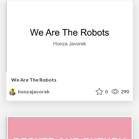
We Are The Robots
honzajavorek
0
290