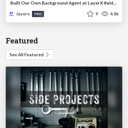
Built Our Own Background Agent at LayerX #aidevex_findy
layerx
9
4.8k
PRO
Featured
See All Featured