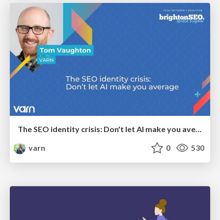
The SEO identity crisis: Don't let AI make you average
varn
0
530