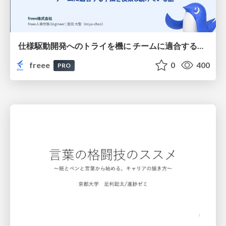
仕様駆動開発へのトライを機に チームに適合する手法を模索し続けている話
freee
0
400
PRO