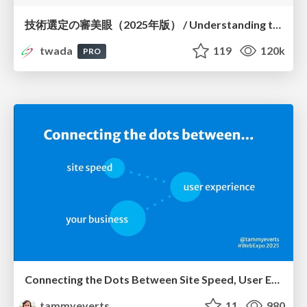
技術選定の審美眼（2025年版） / Understanding the Spiral of Technologies 2025 edition
twada
119
120k
PRO
Connecting the Dots Between Site Speed, User Experience & Your Business [WebExpo 2025]
tammyeverts
11
980