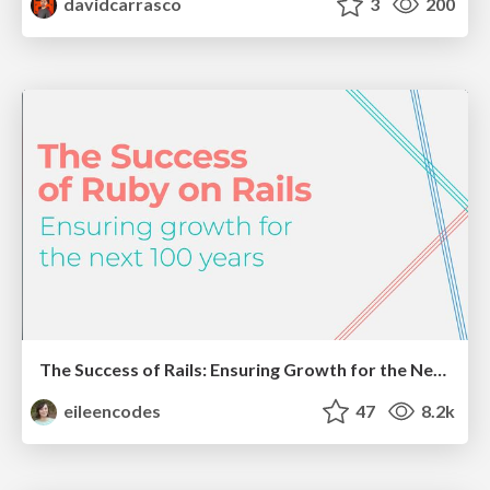
davidcarrasco
3
200
The Success of Rails: Ensuring Growth for the Next 100 Years
eileencodes
47
8.2k