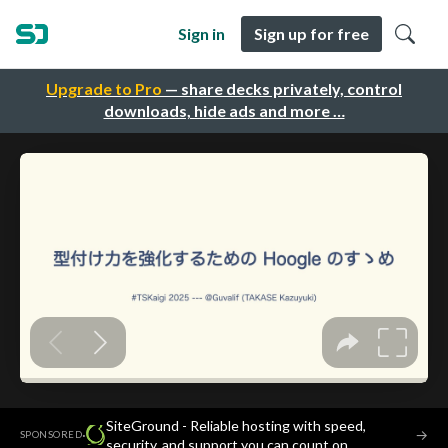
Sign in
Sign up for free
Upgrade to Pro
— share decks privately, control
downloads, hide ads and more …
SiteGround - Reliable hosting with speed,
·
→
SPONSORED
security, and support you can count on.