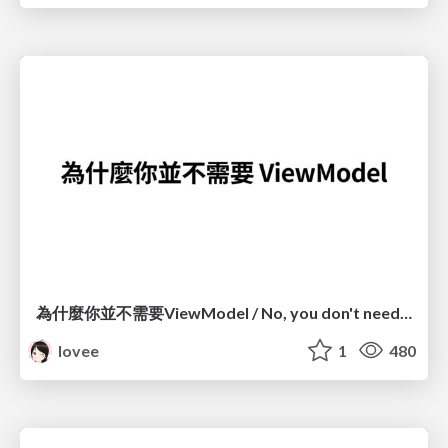
為什麼你並不需要ViewModel / No, you don't need a ViewModel
lovee
1
480