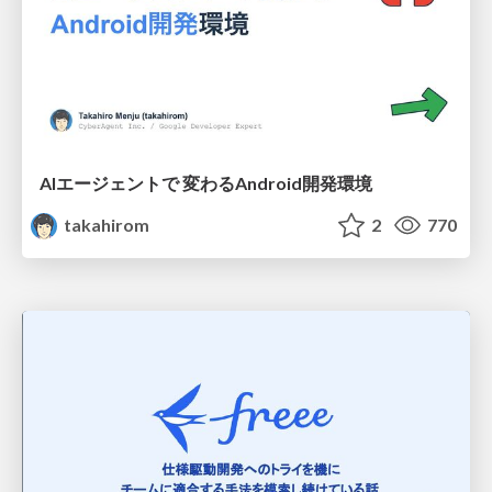
AIエージェントで 変わるAndroid開発環境
takahirom
2
770