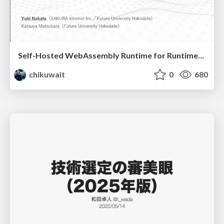
Self-Hosted WebAssembly Runtime for Runtime-Neutral Checkpoint/Restore in Edge–Cloud Continuum
chikuwait
0
680