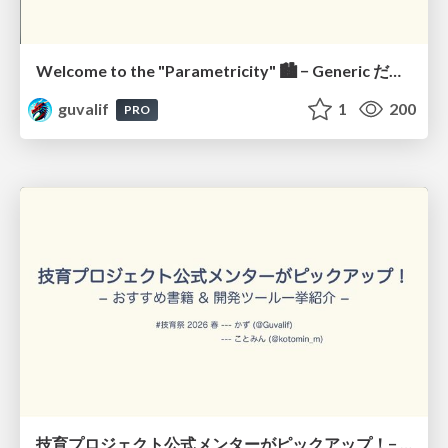
Welcome to the "Parametricity" 🏙️ − Generic だけど Specific な世界 −
guvalif
1
200
PRO
技育プロジェクト公式メンターがピックアップ！− おすすめ書籍 & 開発ツール一挙紹介 − / Geek Project Mentors' Picks: Books & Dev Tools