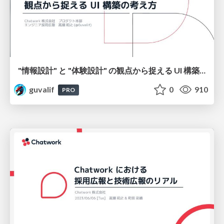
"情報設計" と "体験設計" の観点から捉える UI 構築の考え方 / Approaches to UI Construction from the Perspectives of "Information Architecture" and "Experience Design"
guvalif
0
910
PRO