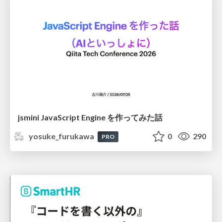
jsmini JavaScript Engine を作ってみた話
yosuke_furukawa
0
290
PRO