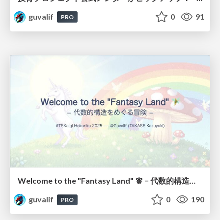
guvalif
0
91
PRO
Welcome to the "Fantasy Land" 🧚 − 代数的構造をめぐる冒険 −
guvalif
0
190
PRO