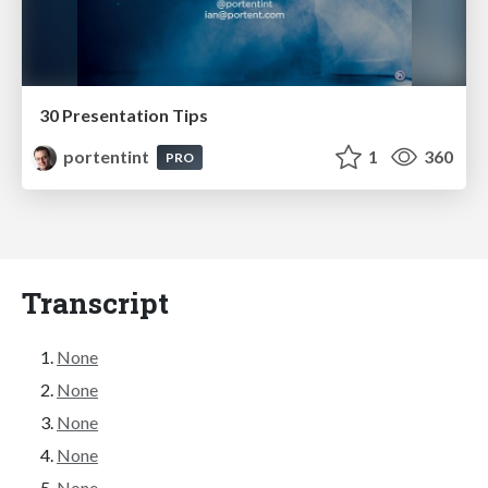
30 Presentation Tips
portentint
1
360
PRO
Transcript
None
None
None
None
None