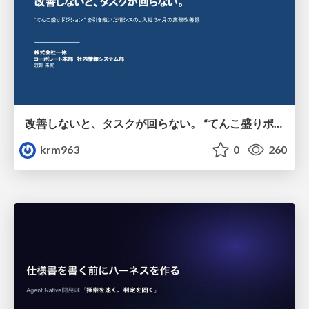
改善しないと、タスクが回らない。 “てんこ盛りポジション” を引き継いだ情シスの、入社3ヶ月の業務改善録
krm963
0
260