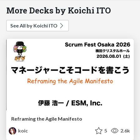
More Decks by Koichi ITO
See All by Koichi ITO
Reframing the Agile Manifesto
koic
5
2.6k