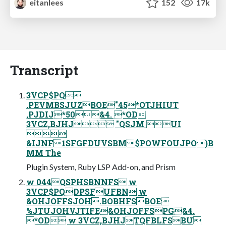
eitanlees
152
17k
Transcript
3VCP$PQ
.PEVMBSJUZBOE"45*OTJHIUT
,PJDIJ*50&4. *OD
3VCZ,BJHJ "QSJM UI

&IJNF1SFGFDUVSBM$POWFOUJPO)B
MM The
Plugin System, Ruby LSP Add-on, and Prism
w 044QSPHSBNNFS w
3VCP$PQDPSFUFBN w
&OHJOFFSJOH.BOBHFSBOE
%JTUJOHVJTIFE&OHJOFFSPG&4.
*OD w 3VCZ,BJHJTQFBLFSBU