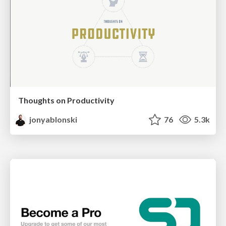
Thoughts on Productivity
jonyablonski
76
5.3k