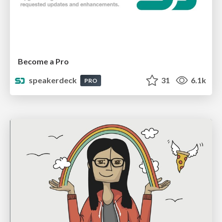
Become a Pro
speakerdeck
31
6.1k
PRO