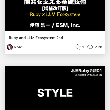
Ruby and LLM Ecosystem 2nd
koic
1
2.2k