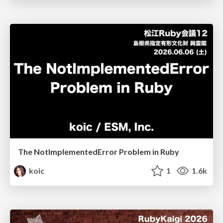
The NotImplementedError Problem in Ruby
koic
1
1.6k