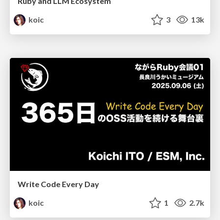
Ruby and LLM Ecosystem
koic
3
13k
Write Code Every Day
koic
1
2.7k