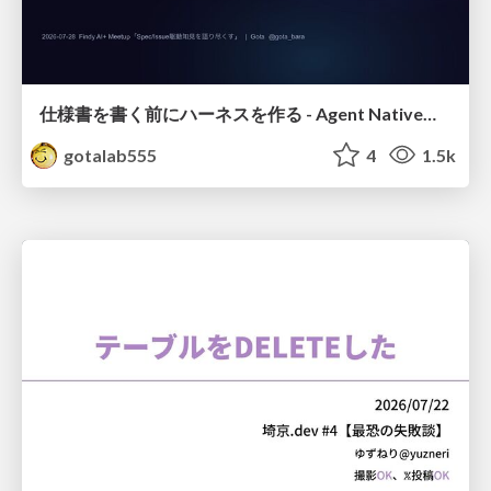
仕様書を書く前にハーネスを作る - Agent Native開発は「探索を速く、判定を固く」
gotalab555
4
1.5k