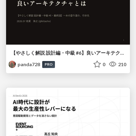
【やさしく解説 設計編・中級 #6】良いアーキテクチャとは ～ 一本の登り道の、行き先 ～
panda728
0
210
PRO