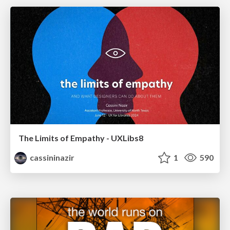
The Limits of Empathy - UXLibs8
cassininazir
1
590