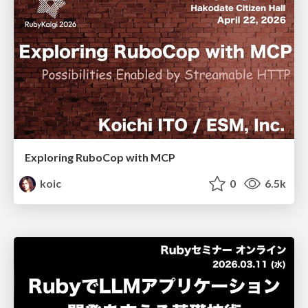
Exploring RuboCop with MCP
koic
0
6.5k