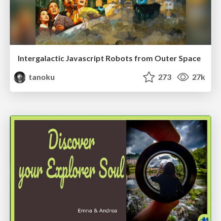
Intergalactic Javascript Robots from Outer Space
tanoku
273
27k