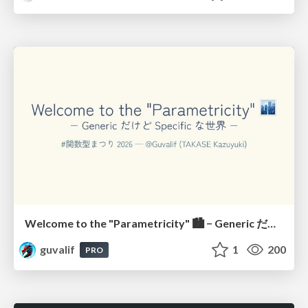
Welcome to the "Parametricity" 🏙️ − Generic だけど Specific な世界 −
guvalif
1
200
PRO