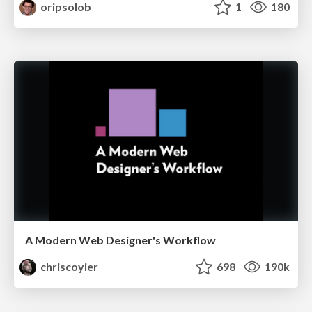
oripsolob
1
180
A Modern Web Designer's Workflow
chriscoyier
698
190k