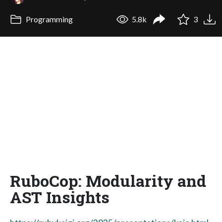
Programming
5.8k
3
RuboCop: Modularity and
AST Insights