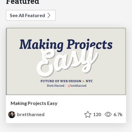
Featured
See All Featured
Making Projects Easy
brettharned
120
6.7k