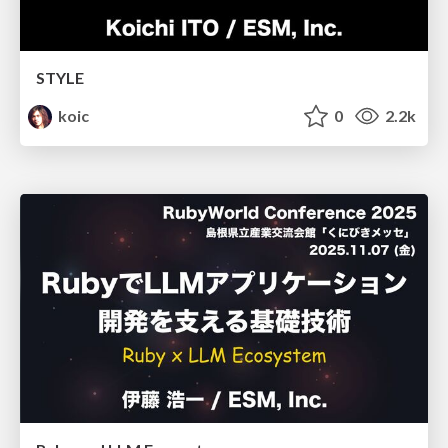
STYLE
koic
0
2.2k