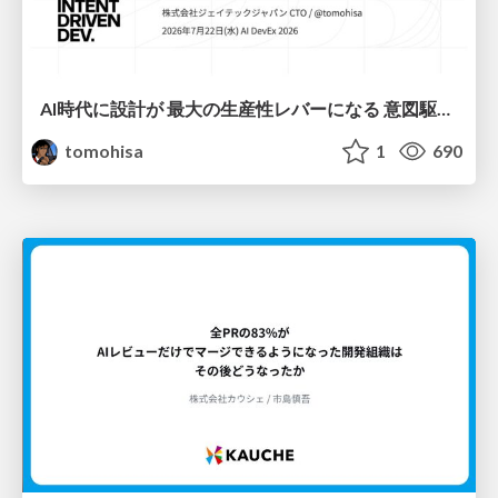
AI時代に設計が 最大の生産性レバーになる 意図駆動開発とデータを消さない設計｜Don't Delete Your Data or Your Intent — Design as the Deepest Lever in the AI Era
tomohisa
1
690