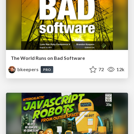
The World Runs on Bad Software
bkeepers
72
12k
PRO