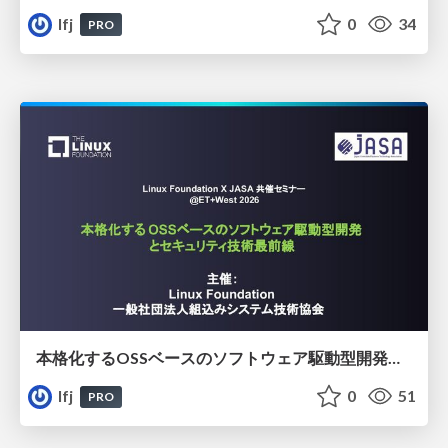
lfj
0
34
PRO
本格化するOSSベースのソフトウェア駆動型開発とセキュリティ技術最前線​
lfj
0
51
PRO