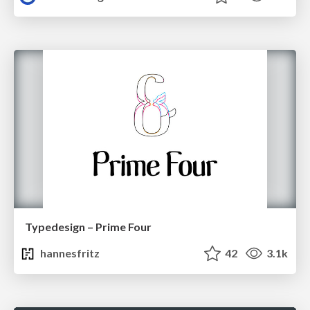
Typedesign – Prime Four
hannesfritz
42
3.1k