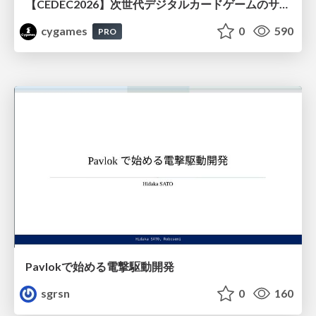
【CEDEC2026】次世代デジタルカードゲームのサーバー設計と運用 〜『Shadowverse: Worlds Beyond』の舞台裏～
cygames
0
590
PRO
Pavlokで始める電撃駆動開発
sgrsn
0
160