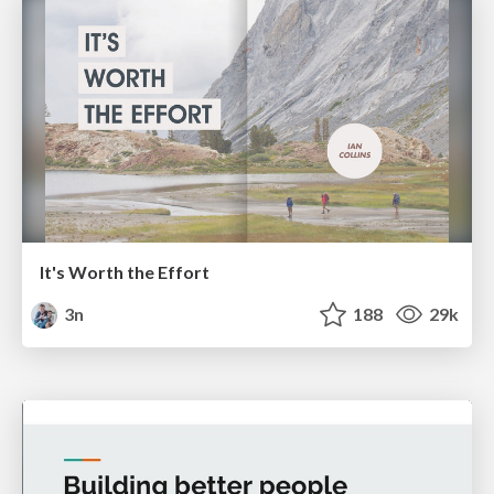
It's Worth the Effort
3n
188
29k