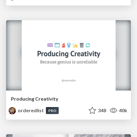
Producing Creativity
orderedlist
348
40k
PRO