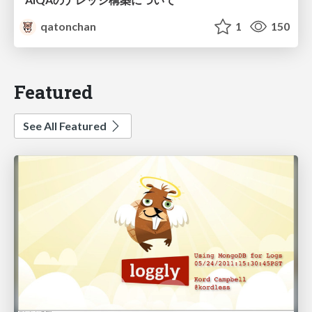
qatonchan
1
150
Featured
See All Featured