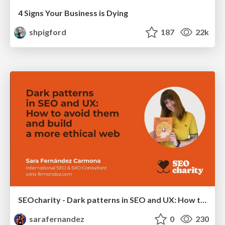
4 Signs Your Business is Dying
shpigford
187
22k
SEOcharity - Dark patterns in SEO and UX: How to avoid them and build a more ethical web
sarafernandez
0
230