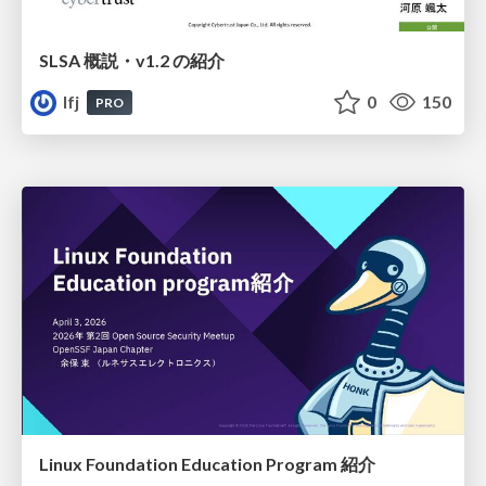
SLSA 概説・v1.2 の紹介
lfj
0
150
PRO
Linux Foundation Education Program 紹介