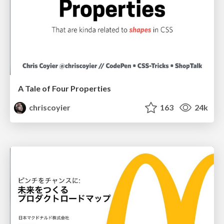
A Tale of Four Properties
chriscoyier
163
24k