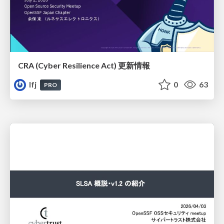
CRA (Cyber Resilience Act)​ 更新情報
lfj
0
63
PRO