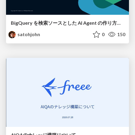
BigQuery を検索ソースとした AI Agent の作り方って 〇〇 通りあんねん
satohjohn
0
150
AIQAのナレッジ構築について