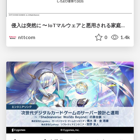
侵入は突然に 〜 IoTマルウェアと悪用される家庭の機器 ～ / When Intrusion Strikes: IoT Malware and the Abuse of Home Devices
nttcom
0
1.4k