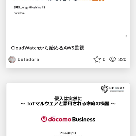
CloudWatchから始めるAWS監視
butadora
0
320