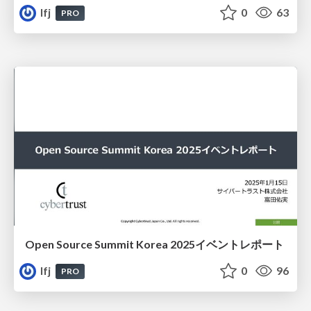
lfj
0
63
PRO
Open Source Summit Korea 2025イベントレポート
lfj
0
96
PRO