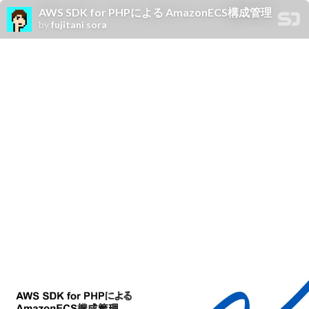
AWS SDK for PHPによる AmazonECS構成管理
by
fujitani sora