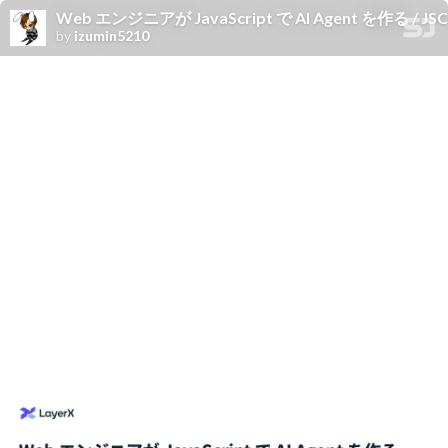
Web エンジニアが JavaScript で AI Agent を作る / JSConf
by
izumin5210