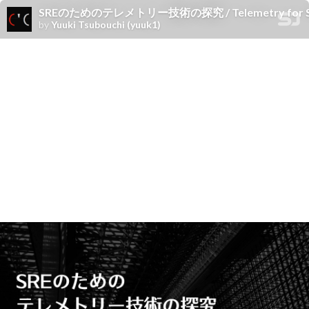
SREのためのテレメトリー技術の探究 / Telemetry for 
by
Yuuki Tsubouchi (yuuk1)