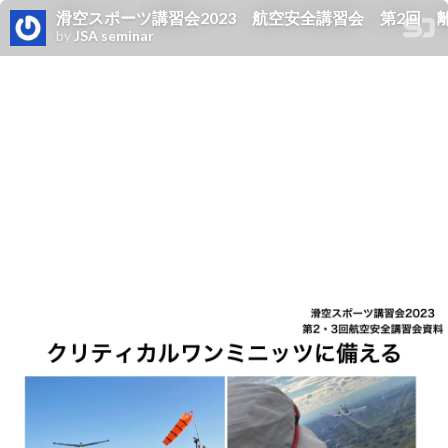
滑空スポーツ講習会2023 航空安全講習会 第2回 離陸のクリティカ
by
JSA seminar