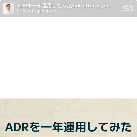
ADRを一年運用してみた/adr_after_a_year
by
Ryo Tomidokoro