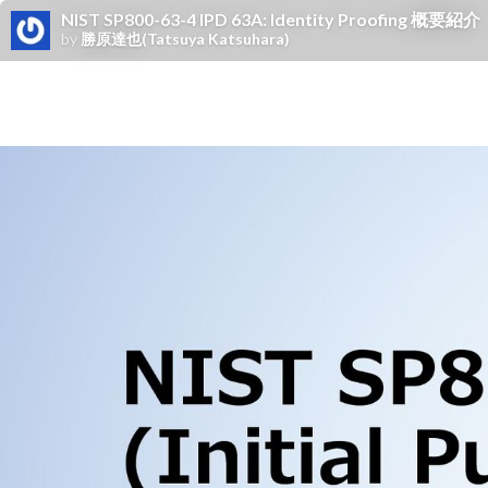
NIST SP800-63-4 IPD 63A: Identity Proofing 概要紹介
by
勝原達也(Tatsuya Katsuhara)