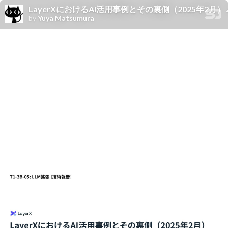
LayerXにおけるAI活用事例とその裏側（2025年2月） バクラ
by
Yuya Matsumura