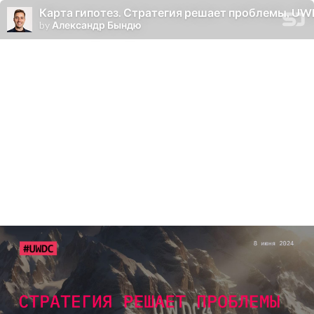
Карта гипотез. Стратегия решает проблемы, UW
by
Александр Бындю