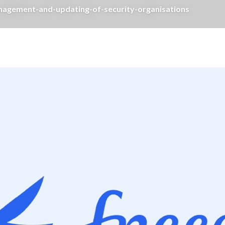
nd-updating-of-security-organisations