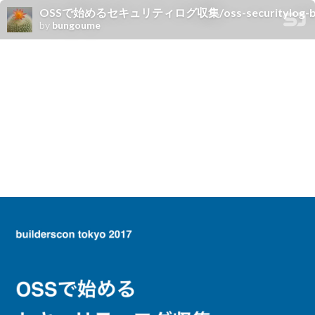
OSSで始めるセキュリティログ収集/oss-securitylog-bui
by
bungoume