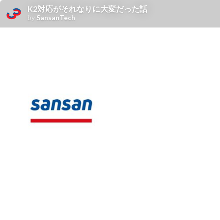
K2対応がそれなりに⼤変だった話
by
SansanTech