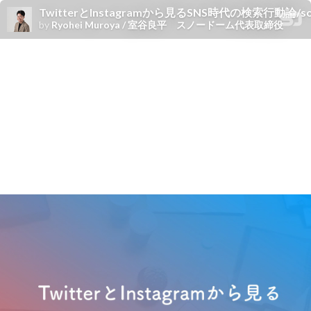
TwitterとInstagramから見るSNS時代の検索行動論/socia
by
Ryohei Muroya / 室谷良平 スノードーム代表取締役