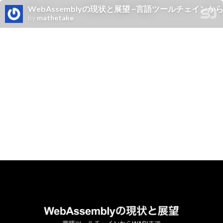
WebAssemblyの現状と展望 ~言語ツールチェインから
by
mathetake