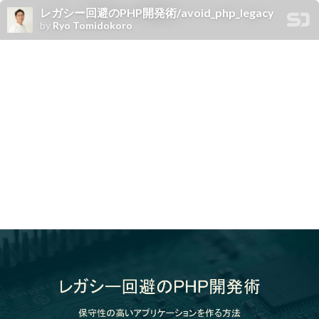
レガシー回避のPHP開発術/avoid_php_legacy
by
Ryo Tomidokoro