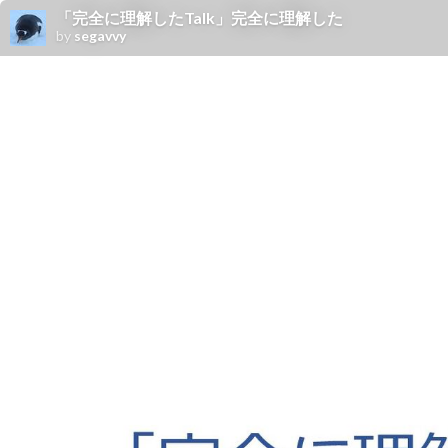
「完全に理解したTalk」完全に理解した
by
segavvy