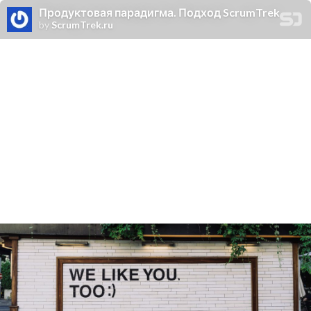
Продуктовая парадигма. Подход ScrumTrek
by
ScrumTrek.ru