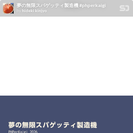
夢の無限スパゲッティ製造機 #phperkaigi
by
hideki kinjyo