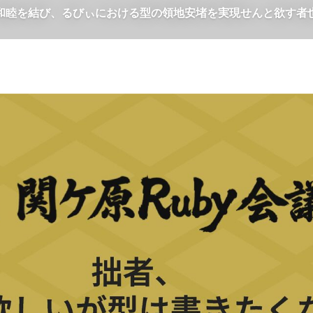
、るびぃにおける型の領地安堵を実現せんと欲す者也 #sekigaha