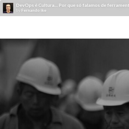
DevOps é Cultura... Por que só falamos de ferramen
by
Fernando ike