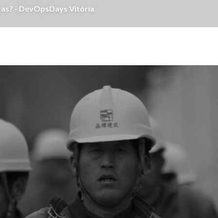
tas? - DevOpsDays Vitória