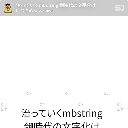
治っていくmbstring ㋿時代の文字化け
by
てきめん tekimen