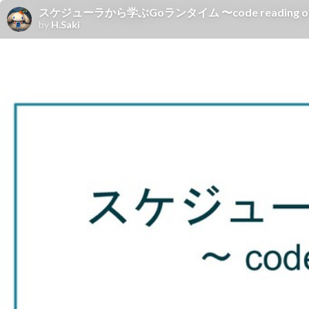
スケジューラから学ぶGoランタイム 〜code reading of r
by
H.Saki