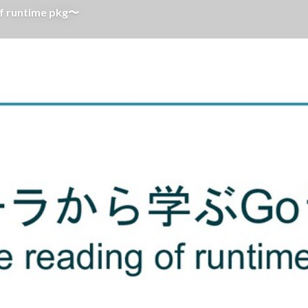
untime pkg〜