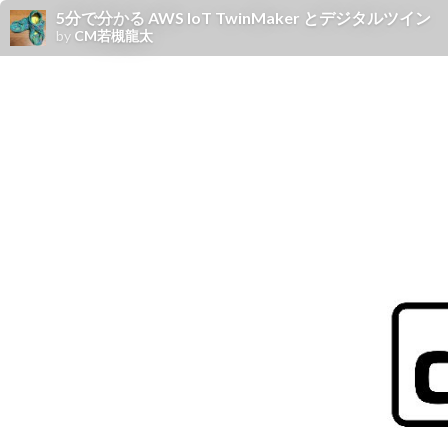
5分で分かる AWS IoT TwinMaker とデジタルツイン
by
CM若槻龍太