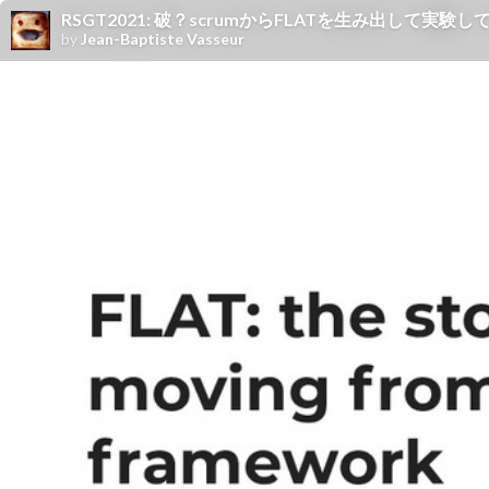
RSGT2021: 破？scrumからFLATを生み出して実験してみた話し / FL
by
Jean-Baptiste Vasseur