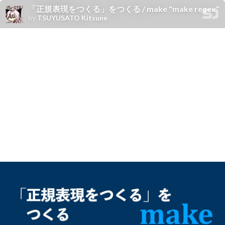
「正規表現をつくる」をつくる / make "make regex"
by
TSUYUSATO Kitsune