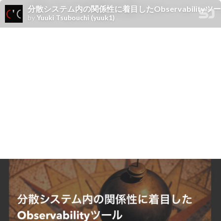
分散システム内の関係性に着目したObservabilityツール / Observab
by
Yuuki Tsubouchi (yuuk1)