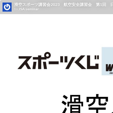
滑空スポーツ講習会2023 航空安全講習会 第1回 日本滑空協会
by
JSA seminar