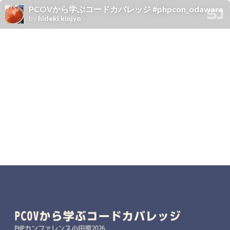
PCOVから学ぶコードカバレッジ #phpcon_odawara
by
hideki kinjyo