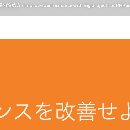
ve performance with Big project for PHPerKa