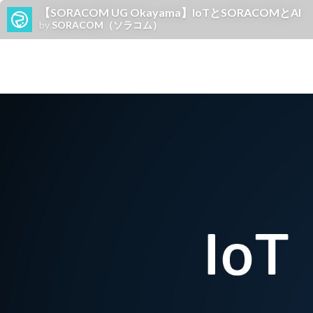
【SORACOM UG Okayama】IoTとSORACOMとAI
by
SORACOM（ソラコム）