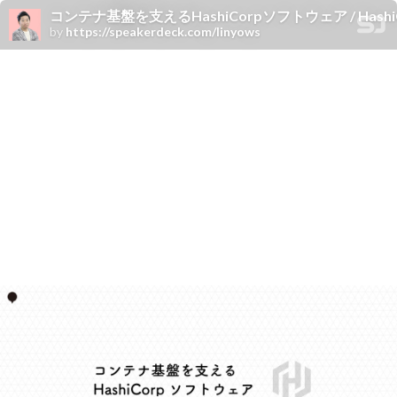
コンテナ基盤を支えるHashiCorpソフトウェア / HashiCorp S
by
https://speakerdeck.com/linyows