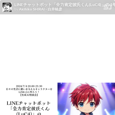
LINEチャットボット「全力肯定彼氏くん(LuC4)」の 
by
Akihiko SHIRAI - 白井暁彦