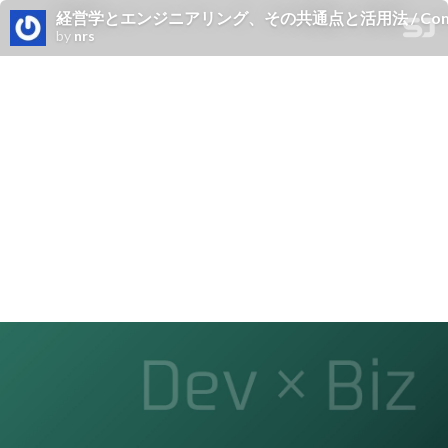
経営学とエンジニアリング、その共通点と活用法 / Commonalities B
by
nrs