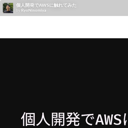
個人開発でAWSに触れてみた
by
RyoNinomiya