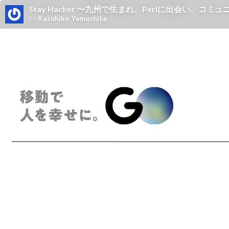
Stay Hacker 〜九州で生まれ、Perlに出会い、コミ
by
Kazuhiko Yamashita