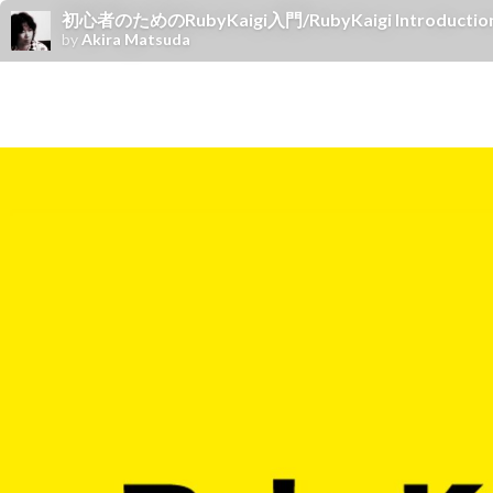
初心者のためのRubyKaigi入門/RubyKaigi Introductio
by
Akira Matsuda