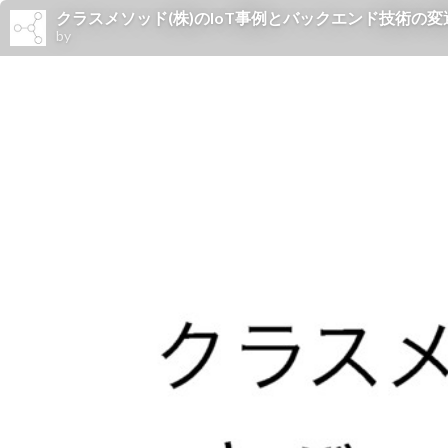
クラスメソッド(株)のIoT事例とバックエンド技術の変
by