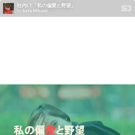
社内LT「私の偏愛と野望」
by
Sota Mikami