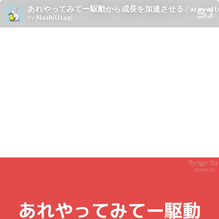
あれやってみてー駆動から成長を加速させる / areyattemi
by
NashiUsagi