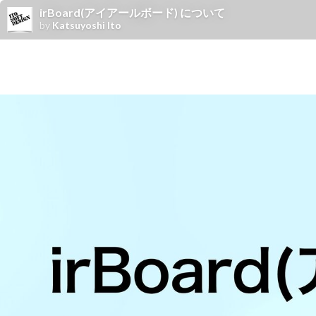
irBoard(アイアールボード) について
by
Katsuyoshi Ito