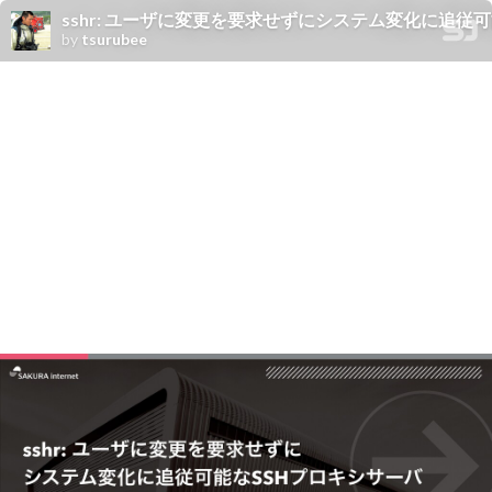
sshr: ユーザに変更を要求せずにシステム変化に追従
by
tsurubee