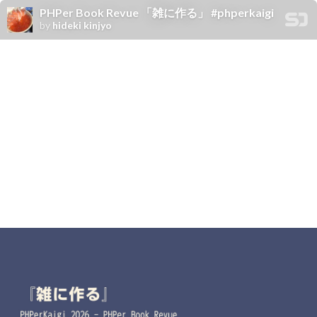
PHPer Book Revue 「雑に作る」 #phperkaigi
by
hideki kinjyo