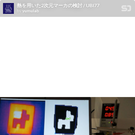
熱を用いた2次元マーカの検討 / UBI77
by
yumulab