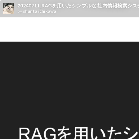
20240711_RAGを用いたシンプルな 社内情報検索
by
shunta ichikawa