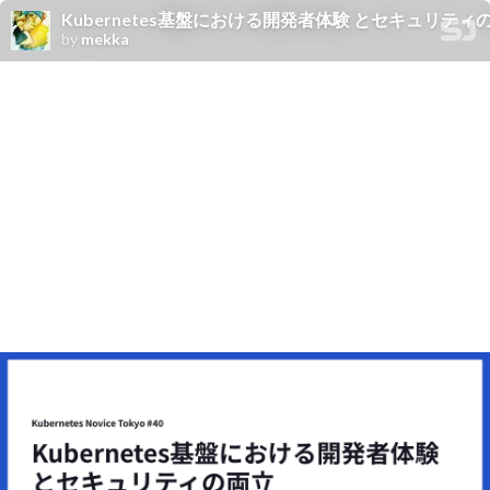
Kubernetes基盤における開発者体験 とセキュリティの両⽴ / Balanci
by
mekka