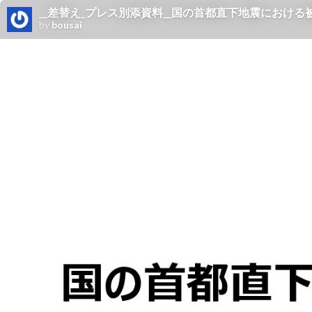
__差替え_プレス別添資料__国の首都直下地震における
by
bousai