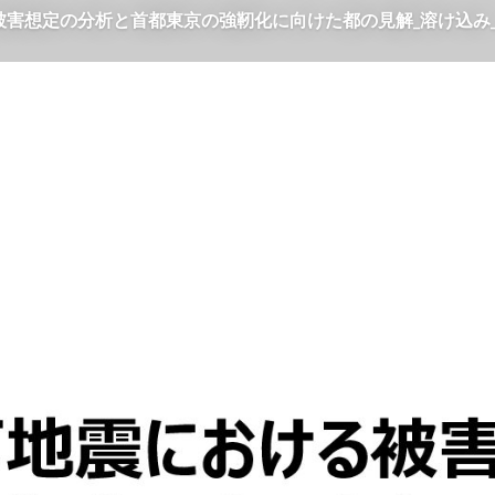
被害想定の分析と首都東京の強靭化に向けた都の見解_溶け込み_.